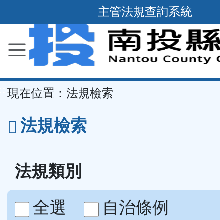
跳
主管法規查詢系統
到
主
要
內
容
::
現在位置：
法規檢索
區
塊
法規檢索
法規類別
全選
自治條例