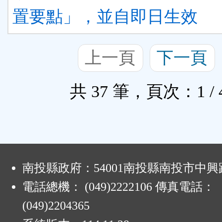
置要點」，並自即日生效
上一頁
下一頁
共 37 筆，頁次：1 / 
:
南投縣政府：54001南投縣南投市中興路
電話總機： (049)2222106 傳真電話：
(049)2204365