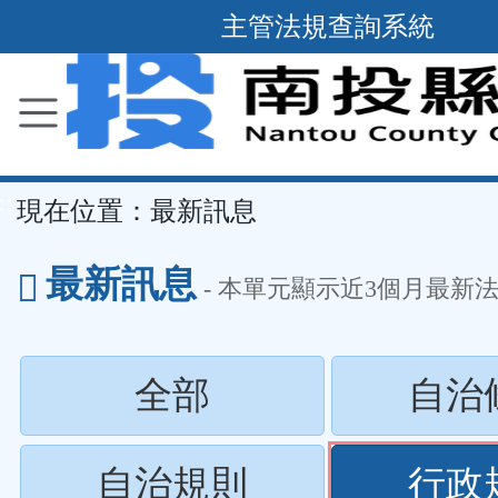
跳
主管法規查詢系統
到
主
要
內
容
::
現在位置：
最新訊息
區
塊
最新訊息
- 本單元顯示近
3
個月最新
(請
全部
自治
按
(請
自治規則
行政