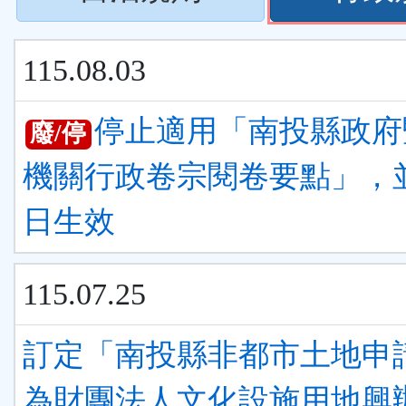
下
按
ENTER
115.08.03
下
查
ENTER
停止適用「南投縣政府
廢/停
看
查
機關行政卷宗閱卷要點」，
清
看
日生效
單)
清
115.07.25
單)
訂定「南投縣非都市土地申
為財團法人文化設施用地興